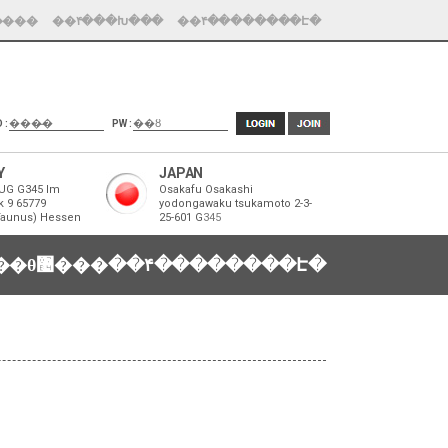
����
��۴���Խ���
��۴��������Է�
D :
PW :
Y
JAPAN
UG G345 Im
Osakafu Osakashi
k 9 65779
yodongawaku tsukamoto 2-3-
Taunus) Hessen
25-601 G
345
�������θ޴���
��۴��������Է�