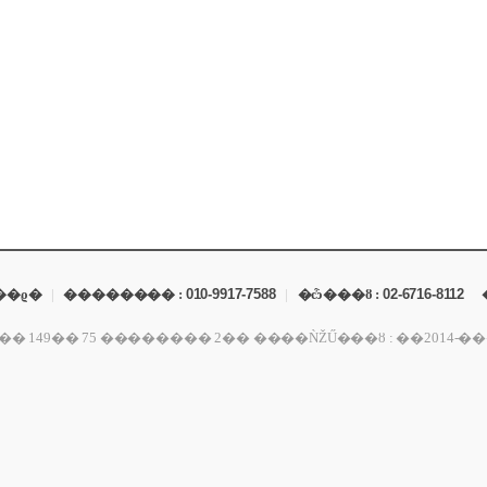
��ϱ�
|
�������� :
010-9917-7588
|
�ѽ���ȣ :
02-6716-8112
������ 2�� ����ǸŽŰ���ȣ : ��2014-���ﰭ��-01309 ��ǥ�� : ����ö ����ڵ�Ϲ