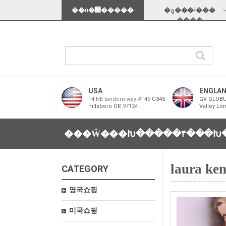
��ü�޴�����
�ؿܱ���/���
���̵�
USA
ENGLA
14 NE tandem way #145
G345
GV GLOBU
hillsboro OR
97124
Valley Lo
���Ŵ���Խ���
��۴���Խ
laura ken
CATEGORY
영국쇼핑
미국쇼핑