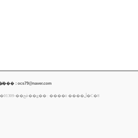
 �̸��� :
ocs79@naver.com
�ȣ