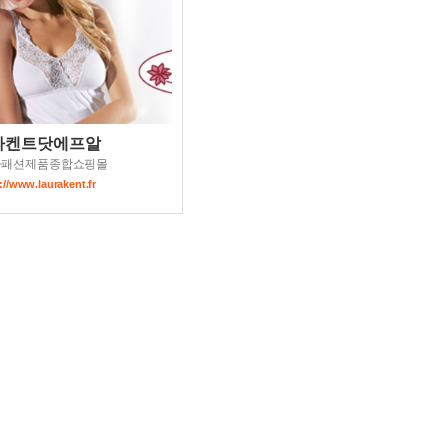
라켄트닷에프알
가패션제품종합쇼핑몰
://www.laurakent.fr