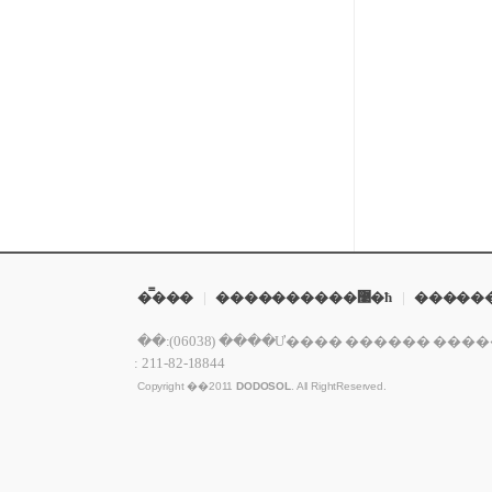
�̿���
|
����������޹�ħ
|
�����
�ּ�:(06038) ����Ư���� ������ ������ 149�� 75 ��
: 211-82-18844
Copyright ��2011
DODOSOL
. All RightReserved.