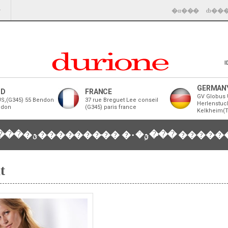
�α���
ȸ��
I
GERMAN
ND
FRANCE
GV Globus 
S,(G345) 55 Bendon
37 rue Breguet Lee conseil
Herlenstuc
ndon
(G345) paris france
Kelkheim(
���
�ؿ��������̵�
�ؿܹ�۰��̵�
t