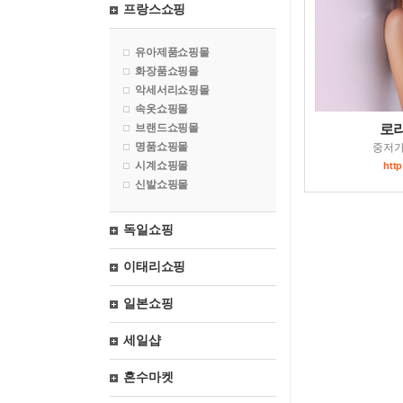
프랑스쇼핑
유아제품쇼핑몰
화장품쇼핑몰
악세서리쇼핑몰
속옷쇼핑몰
브랜드쇼핑몰
로
명품쇼핑몰
중저
시계쇼핑몰
http
신발쇼핑몰
독일쇼핑
이태리쇼핑
일본쇼핑
세일샵
혼수마켓