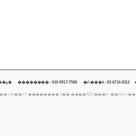
��ϱ�
|
�������� :
010-9917-7588
|
�ѽ���ȣ :
02-6716-8112
������ 2�� ����ǸŽŰ���ȣ : ��2014-���ﰭ��-01309 ��ǥ�� : ����ö ����ڵ�Ϲ