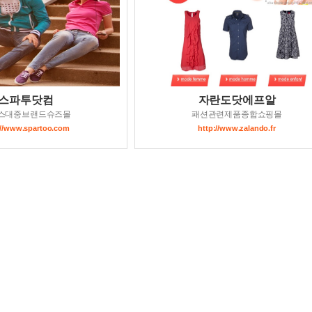
스파투닷컴
자란도닷에프알
스대중브랜드슈즈몰
패션관련제품종합쇼핑몰
://www.spartoo.com
http://www.zalando.fr