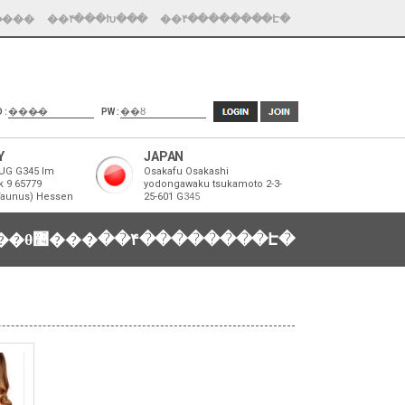
����
��۴���Խ���
��۴��������Է�
D :
PW :
Y
JAPAN
UG G345 Im
Osakafu Osakashi
k 9 65779
yodongawaku tsukamoto 2-3-
Taunus) Hessen
25-601 G
345
�������θ޴���
��۴��������Է�