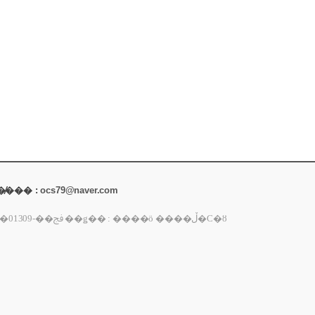
 �̸��� :
ocs79@naver.com
�ȣ