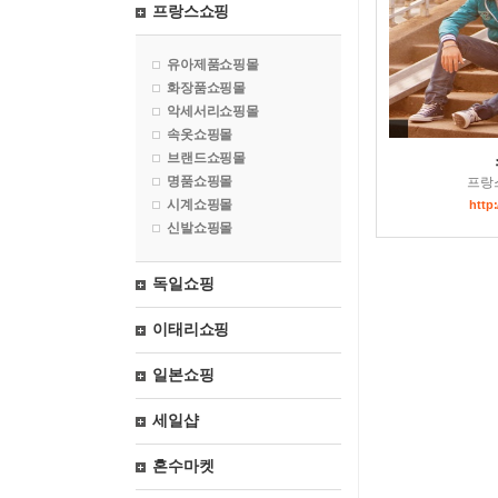
프랑스쇼핑
유아제품쇼핑몰
화장품쇼핑몰
악세서리쇼핑몰
속옷쇼핑몰
브랜드쇼핑몰
명품쇼핑몰
프랑
시계쇼핑몰
http
신발쇼핑몰
독일쇼핑
이태리쇼핑
일본쇼핑
세일샵
혼수마켓