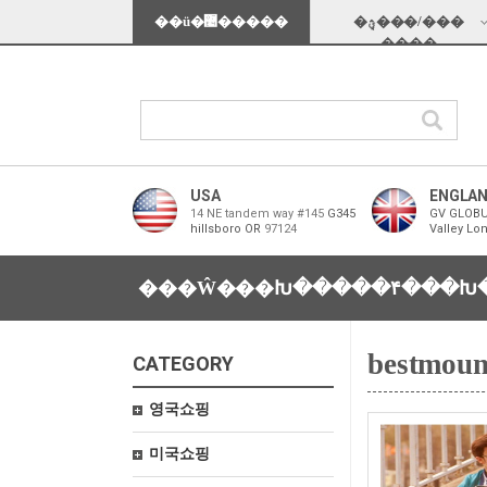
��ü�޴�����
�ؿܱ���/���
���̵�
USA
ENGLA
14 NE tandem way #145
G345
GV GLOBU
hillsboro OR
97124
Valley Lo
���Ŵ���Խ���
��۴���Խ
bestmoun
CATEGORY
영국쇼핑
미국쇼핑