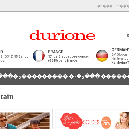
�α���
ȸ��
I
GERMAN
ND
FRANCE
GV Globus 
S,(G345) 55 Bendon
37 rue Breguet Lee conseil
Herlenstuc
ndon
(G345) paris france
Kelkheim(
���
�ؿ��������̵�
�ؿܹ�۰��̵�
tain