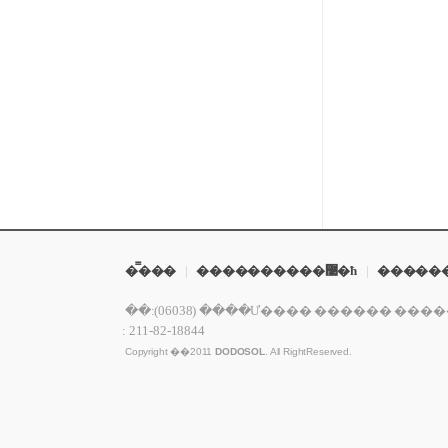
�̿���
|
����������޹�ħ
|
�����
�ּ�:(06038) ����Ư���� ������ ������ 149�� 75 ��
: 211-82-18844
Copyright ��2011
DODOSOL
. All RightReserved.