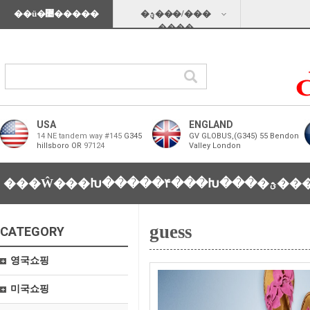
��ü�޴�����
�ؿܱ���/���
���̵�
USA
ENGLAND
14 NE tandem way #145
G345
GV GLOBUS,(G345) 55 Bendon
hillsboro OR
97124
Valley London
���Ŵ���Խ���
��۴���Խ���
�ؿ�
guess
CATEGORY
영국쇼핑
미국쇼핑