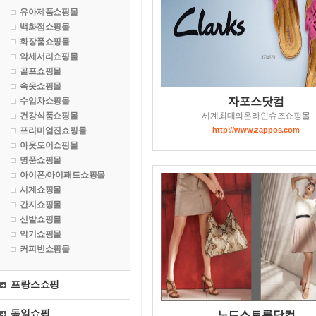
유아제품쇼핑몰
백화점쇼핑몰
화장품쇼핑몰
악세서리쇼핑몰
골프쇼핑몰
속옷쇼핑몰
자포스닷컴
수입차쇼핑몰
건강식품쇼핑몰
세계최대의온라인슈즈쇼핑몰
프리미엄진쇼핑몰
http://www.zappos.com
아웃도어쇼핑몰
명품쇼핑몰
아이폰/아이패드쇼핑몰
시계쇼핑몰
간지쇼핑몰
신발쇼핑몰
악기쇼핑몰
커피빈쇼핑몰
프랑스쇼핑
독일쇼핑
노드스트롬닷컴