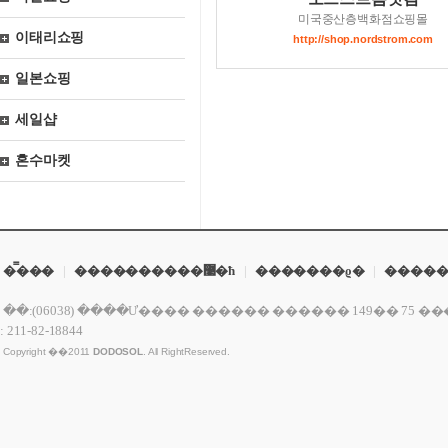
미국중산층백화점쇼핑몰
이태리쇼핑
http://shop.nordstrom.com
일본쇼핑
세일샵
혼수마켓
�̿���
|
����������޹�ħ
|
�������ϱ�
|
�����
�ּ�:(06038) ����Ư���� ������ ������ 149�� 75 �������� 2�� ����ǸŽŰ
: 211-82-18844
Copyright ��2011
DODOSOL
. All RightReserved.