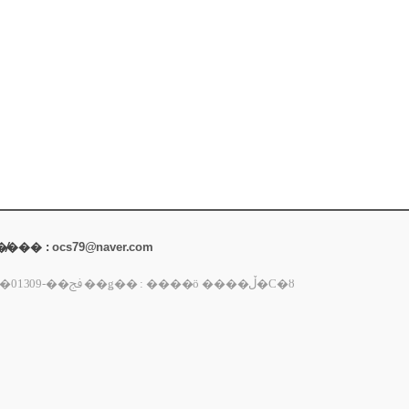
 �̸��� :
ocs79@naver.com
�ȣ