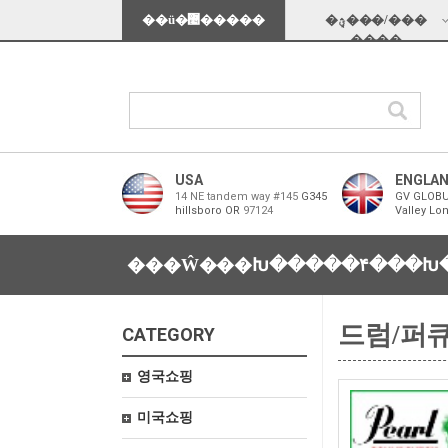
��ü�޴�����
�ؿܱ���/���
���̵�
USA
ENGLA
14 NE tandem way #145
G345
GV GLOBU
hillsboro OR
97124
Valley Lo
���Ŵ���Խ���
��۴���Խ
드럼/퍼
CATEGORY
영국쇼핑
미국쇼핑