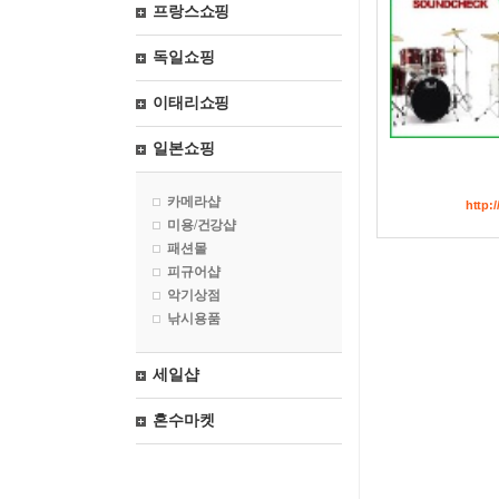
프랑스쇼핑
독일쇼핑
이태리쇼핑
일본쇼핑
카메라샵
http:/
미용/건강샵
패션몰
피규어샵
악기상점
낚시용품
세일샵
혼수마켓