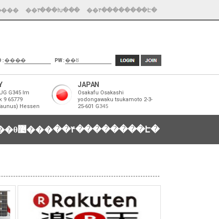
����
��۴���Խ���
��۴��������Է�
D :
PW :
Y
JAPAN
UG G345 Im
Osakafu Osakashi
k 9 65779
yodongawaku tsukamoto 2-3-
Taunus) Hessen
25-601 G
345
�������θ޴���
��۴��������Է�