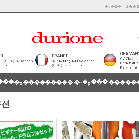
�α���
ȸ��
I
GERMAN
ND
FRANCE
GV Globus 
S,(G345) 55 Bendon
37 rue Breguet Lee conseil
Herlenstuc
ndon
(G345) paris france
Kelkheim(
���
�ؿ��������̵�
�ؿܹ�۰��̵�
큐션