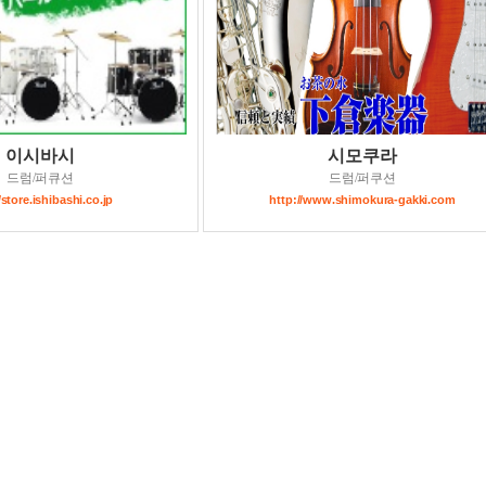
이시바시
시모쿠라
드럼/퍼큐션
드럼/퍼쿠션
/store.ishibashi.co.jp
http://www.shimokura-gakki.com