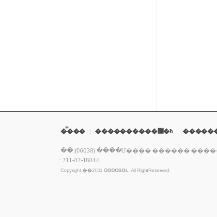
�̿���
|
����������޹�ħ
|
�����
�ּ�:(06038) ����Ư���� ������ ������ 149�� 75 ��
: 211-82-18844
Copyright ��2011
DODOSOL
. All RightReserved.