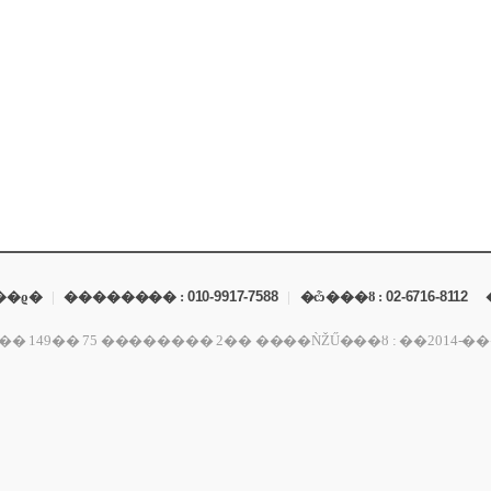
��ϱ�
|
�������� :
010-9917-7588
|
�ѽ���ȣ :
02-6716-8112
������ 2�� ����ǸŽŰ���ȣ : ��2014-���ﰭ��-01309 ��ǥ�� : ����ö ����ڵ�Ϲ