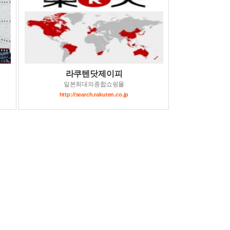
라쿠텐닷제이피
일본최대의종합쇼핑몰
http://search.rakuten.co.jp