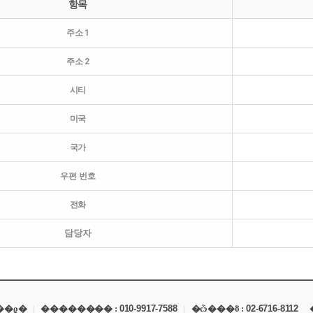
항목
주소 1
주소 2
시티
미국
국가
우편 번호
전화
담당자
��ϱ�
|
�������� :
010-9917-7588
|
�ѽ���ȣ :
02-6716-8112