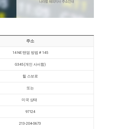
주소
14 NE 탠덤 방법 # 145
G345 (개인 사서함)
힐 스보로
또는
미국 상태
97124
213-204-0673