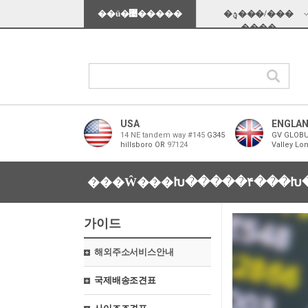
��ü�޴�����
�ؿܱ���/���
���̵�
USA
ENGLA
14 NE tandem way #145
G345
GV GLOBU
hillsboro OR
97124
Valley Lo
���Ŵ���Խ���
��۴���Խ
가이드
해외주소서비스안내
국제배송조견표