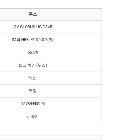
주소
GV GLOBUS UG G345
IM의 HERLENSTUCK (9)
65779
켈크 하임 (누스)
헤센
독일
15784443996
김 슬기