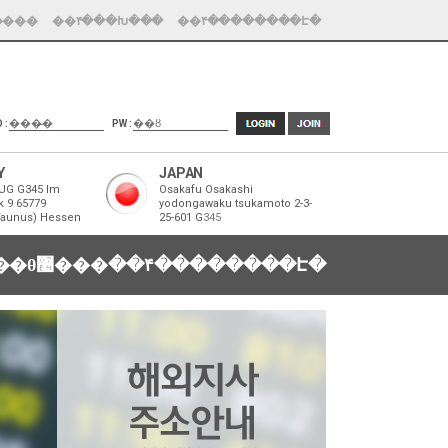
����
��۴���Խ���
��۴��������Է�
D :
PW :
Y
JAPAN
UG G345 Im
Osakafu Osakashi
k 9 65779
yodongawaku tsukamoto 2-3-
Taunus) Hessen
25-601 G
345
�������θ޴���
��۴��������Է�