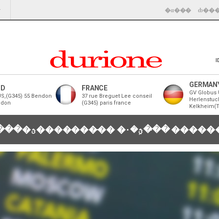
�α���
ȸ��
I
GERMAN
ND
FRANCE
GV Globus 
S,(G345) 55 Bendon
37 rue Breguet Lee conseil
Herlenstuc
ndon
(G345) paris france
Kelkheim(
���
�ؿ��������̵�
�ؿܹ�۰��̵�