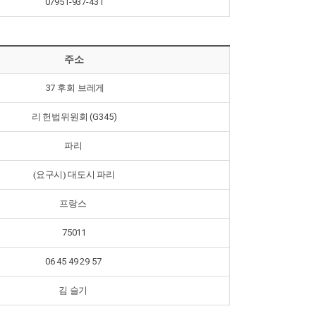
07951-937-431
주소
37 후회 브레게
리 헌법위원회 (G345)
파리
(요구시)
대도시 파리
프랑스
75011
06 45 49 29 57
김 슬기