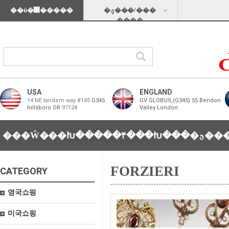
��ü�޴�����
�ؿܱ���/���
���̵�
USA
ENGLAND
14 NE tandem way #145
G345
GV GLOBUS,(G345) 55 Bendon
hillsboro OR
97124
Valley London
���Ŵ���Խ���
��۴���Խ���
�ؿ�
FORZIERI
CATEGORY
영국쇼핑
미국쇼핑