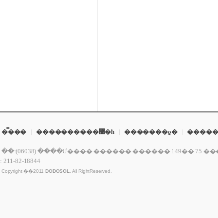
�̿���
|
����������޹�ħ
|
�������ϱ�
|
�����
�ּ�:(06038) ����Ư���� ������ ������ 149�� 75 �������� 2�� ����ǸŽŰ
: 211-82-18844
Copyright ��2011
DODOSOL
. All RightReserved.